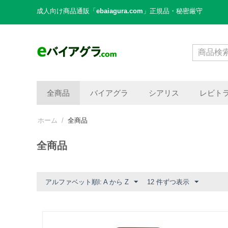
成人向け商品通販「
ebaiagura.com
」正規品・秘密厳守
全商品
バイアグラ
シアリス
レビト
ホーム
/
全商品
全商品
アルファベット順l: A から Z
12 件ずつ表示