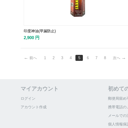
印度神油(早漏防止)
2,900
円
前へ
1
2
3
4
5
6
7
8
次へ
マイアカウント
初めて
ログイン
郵便局留め
アカウント作成
携帯電話の
メールでの
個人情報保