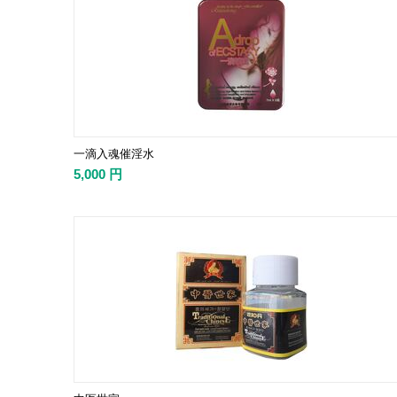
一滴入魂催淫水
5,000
円