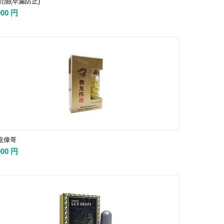
初油(早漏防止)
900
円
龍偉哥
000
円