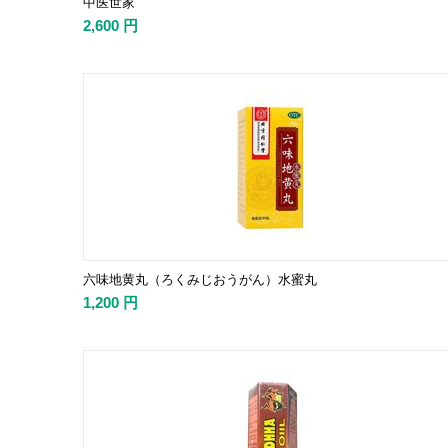
中医世家
2,600
円
六味地黄丸（ろくみじおうがん）水蜜丸
1,200
円