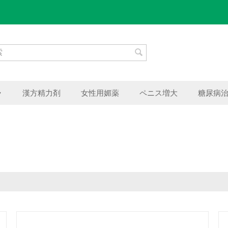
ラ
漢方精力剤
女性用媚薬
ペニス増大
糖尿病