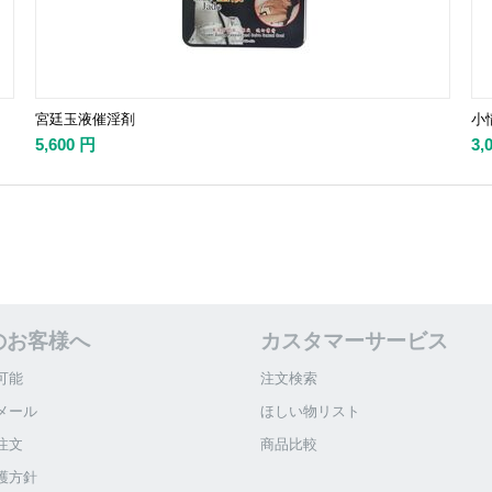
宮廷玉液催淫剤
小情
5,600
円
3,
のお客様へ
カスタマーサービス
可能
注文検索
メール
ほしい物リスト
注文
商品比較
護方針