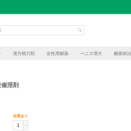
ラ
漢方精力剤
女性用媚薬
ペニス増大
糖尿病
液催淫剤
在庫あり
+
−