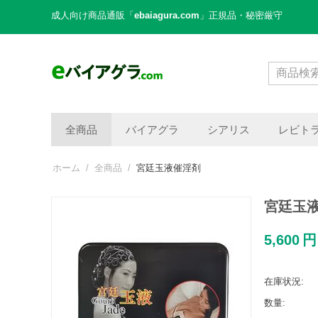
成人向け商品通販「
ebaiagura.com
」正規品・秘密厳守
全商品
バイアグラ
シアリス
レビト
ホーム
/
全商品
/
宮廷玉液催淫剤
宮廷玉
5,600
円
在庫状況:
数量: