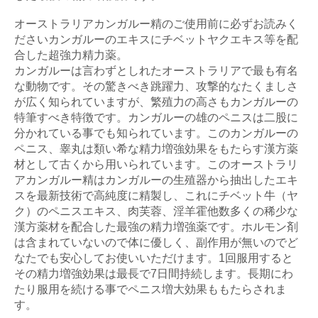
オーストラリアカンガルー精のご使用前に必ずお読みく
ださいカンガルーのエキスにチベットヤクエキス等を配
合した超強力精力薬。
カンガルーは言わずとしれたオーストラリアで最も有名
な動物です。その驚きべき跳躍力、攻撃的なたくましさ
が広く知られていますが、繁殖力の高さもカンガルーの
特筆すべき特徴です。カンガルーの雄のペニスは二股に
分かれている事でも知られています。このカンガルーの
ペニス、睾丸は類い希な精力増強効果をもたらす漢方薬
材として古くから用いられています。このオーストラリ
アカンガルー精はカンガルーの生殖器から抽出したエキ
スを最新技術で高純度に精製し、これにチベット牛（ヤ
ク）のペニスエキス、肉芙蓉、淫羊霍他数多くの稀少な
漢方薬材を配合した最強の精力増強薬です。ホルモン剤
は含まれていないので体に優しく、副作用が無いのでど
なたでも安心してお使いいただけます。1回服用すると
その精力増強効果は最長で7日間持続します。長期にわ
たり服用を続ける事でペニス増大効果ももたらされま
す。