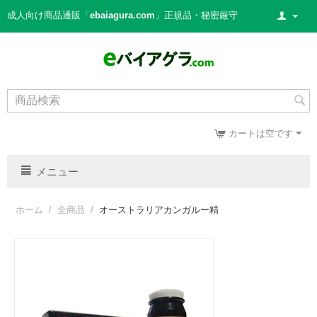
成人向け商品通販「
ebaiagura.com
」正規品・秘密厳守
カートは空です
メニュー
ホーム
/
全商品
/
オーストラリアカンガルー精