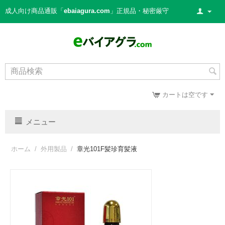
成人向け商品通販「
ebaiagura.com
」正規品・秘密厳守
カートは空です
メニュー
ホーム
/
外用製品
/
章光101F髪珍育髪液