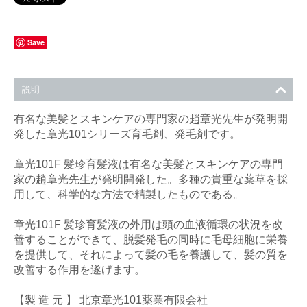
Save
説明
有名な美髪とスキンケアの専門家の趙章光先生が発明開
発した章光101シリーズ育毛剤、発毛剤です。
章光101F 髪珍育髪液は有名な美髪とスキンケアの専門
家の趙章光先生が発明開発した。多種の貴重な薬草を採
用して、科学的な方法で精製したものである。
章光101F 髪珍育髪液の外用は頭の血液循環の状況を改
善することができて、脱髪発毛の同時に毛母細胞に栄養
を提供して、それによって髪の毛を養護して、髪の質を
改善する作用を遂げます。
【製 造 元 】 北京章光101薬業有限会社