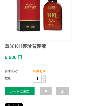
章光101F髪珍育髪液
5,500
円
在庫状況:
在庫あり
+
数量:
−
カートに追加