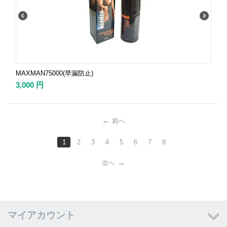
MAXMAN75000(早漏防止)
3,000
円
前へ
1
2
3
4
5
6
7
8
次へ
マイアカウント