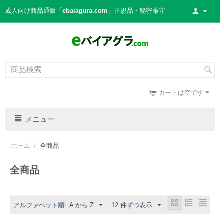
成人向け商品通販「
ebaiagura.com
」正規品・秘密厳守
カートは空です
メニュー
ホーム
/
全商品
全商品
アルファベット順l: A から Z
12 件ずつ表示