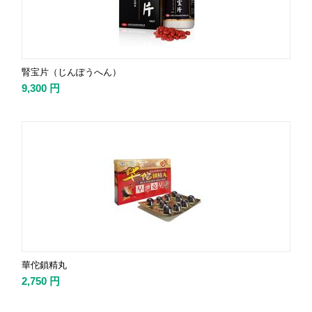
腎宝片（じんぽうへん）
9,300
円
華佗鎖精丸
2,750
円