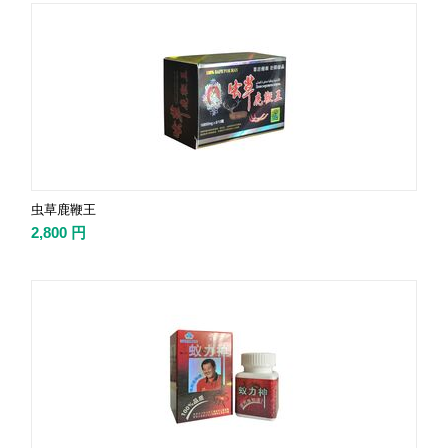
虫草鹿鞭王
2,800
円