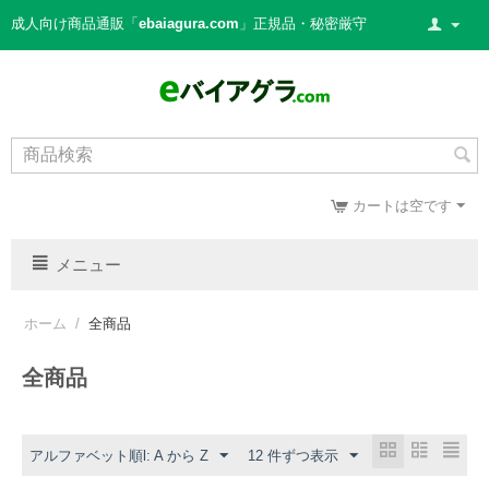
成人向け商品通販「
ebaiagura.com
」正規品・秘密厳守
カートは空です
メニュー
ホーム
/
全商品
全商品
アルファベット順l: A から Z
12 件ずつ表示