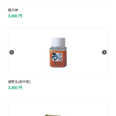
蟻力神
3,200
円
補腎丸(老中医)
3,350
円