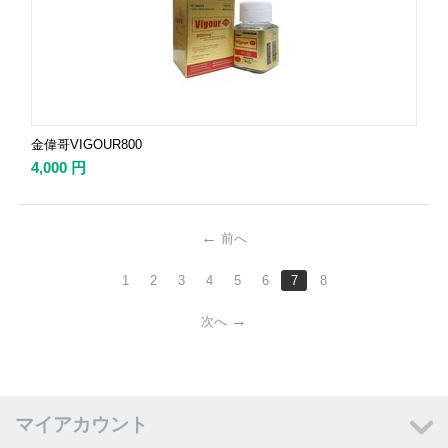
金偉哥VIGOUR800
4,000
円
前へ
1
2
3
4
5
6
7
8
次へ
マイアカウント