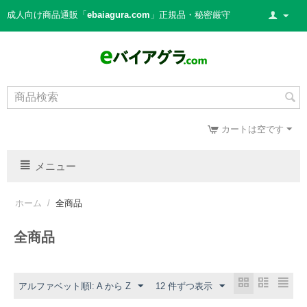
成人向け商品通販「
ebaiagura.com
」正規品・秘密厳守
カートは空です
メニュー
ホーム
/
全商品
全商品
アルファベット順l: A から Z
12 件ずつ表示