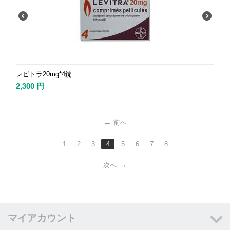
レビトラ20mg*4錠
2,300
円
前へ
1
2
3
4
5
6
7
8
次へ
マイアカウント