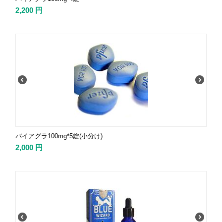
2,200
円
バイアグラ100mg*5錠(小分け)
2,000
円