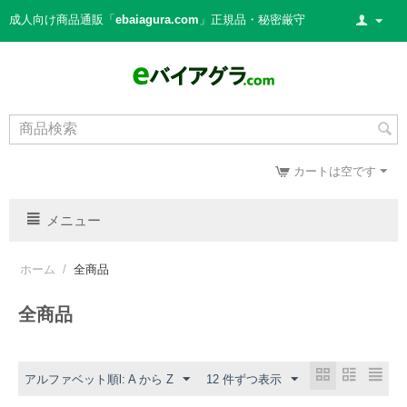
成人向け商品通販「
ebaiagura.com
」正規品・秘密厳守
カートは空です
メニュー
ホーム
/
全商品
全商品
アルファベット順l: A から Z
12 件ずつ表示