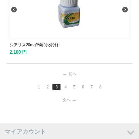
シアリス20mg*5錠(小分け)
2,100
円
前へ
1
2
3
4
5
6
7
8
次へ
マイアカウント