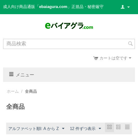
成人向け商品通販「
ebaiagura.com
」正規品・秘密厳守
カートは空です
メニュー
ホーム
/
全商品
全商品
アルファベット順l: A から Z
12 件ずつ表示